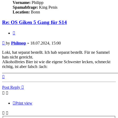
Vorname:
Philipp
Spamabfrage:
King Penis
Location:
Bonn
Re: OS Giken 5 Gang für S14
Quote
Post
by
Philmop
»
18.07.2024, 15:00
Loki, hat separat bestellt. Ich hab separat bestellt. Für ne Sammel
hats nicht gereicht.
Alkoholfreies Bier ist wie die eigene Schwester lecken, schmeckt
richtig, ist aber falsch :lach:
_______________________________________________________
Top
Post Reply
Print view