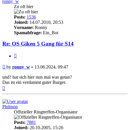
ronny_w
Zu oft hier
Posts:
1536
Joined:
14.07.2010, 20:53
Vorname:
Ronny
Spamabfrage:
Ein_Bot
Re: OS Giken 5 Gang für S14
Quote
Post
by
ronny_w
»
13.06.2024, 09:47
und? hat sich hier nun mal was getan?
Das ist ein verdammt guter Burger.
Top
Philmop
Offizieller Ringtreffen-Organisator
Posts:
7881
Joined:
20.10.2005, 15:26