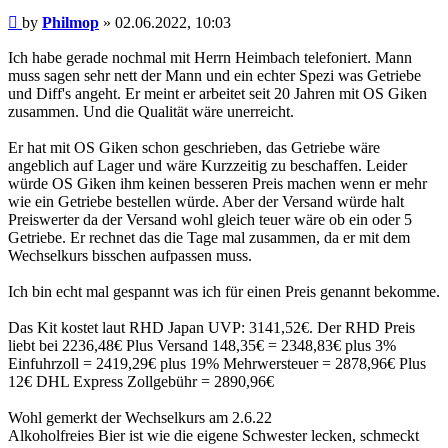
Post
by
Philmop
»
02.06.2022, 10:03
Ich habe gerade nochmal mit Herrn Heimbach telefoniert. Mann
muss sagen sehr nett der Mann und ein echter Spezi was Getriebe
und Diff's angeht. Er meint er arbeitet seit 20 Jahren mit OS Giken
zusammen. Und die Qualität wäre unerreicht.
Er hat mit OS Giken schon geschrieben, das Getriebe wäre
angeblich auf Lager und wäre Kurzzeitig zu beschaffen. Leider
würde OS Giken ihm keinen besseren Preis machen wenn er mehr
wie ein Getriebe bestellen würde. Aber der Versand würde halt
Preiswerter da der Versand wohl gleich teuer wäre ob ein oder 5
Getriebe. Er rechnet das die Tage mal zusammen, da er mit dem
Wechselkurs bisschen aufpassen muss.
Ich bin echt mal gespannt was ich für einen Preis genannt bekomme.
Das Kit kostet laut RHD Japan UVP: 3141,52€. Der RHD Preis
liebt bei 2236,48€ Plus Versand 148,35€ = 2348,83€ plus 3%
Einfuhrzoll = 2419,29€ plus 19% Mehrwersteuer = 2878,96€ Plus
12€ DHL Express Zollgebühr = 2890,96€
Wohl gemerkt der Wechselkurs am 2.6.22
Alkoholfreies Bier ist wie die eigene Schwester lecken, schmeckt