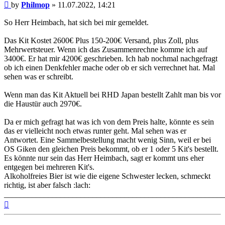
Post
by
Philmop
»
11.07.2022, 14:21
So Herr Heimbach, hat sich bei mir gemeldet.
Das Kit Kostet 2600€ Plus 150-200€ Versand, plus Zoll, plus
Mehrwertsteuer. Wenn ich das Zusammenrechne komme ich auf
3400€. Er hat mir 4200€ geschrieben. Ich hab nochmal nachgefragt
ob ich einen Denkfehler mache oder ob er sich verrechnet hat. Mal
sehen was er schreibt.
Wenn man das Kit Aktuell bei RHD Japan bestellt Zahlt man bis vor
die Haustür auch 2970€.
Da er mich gefragt hat was ich von dem Preis halte, könnte es sein
das er vielleicht noch etwas runter geht. Mal sehen was er
Antwortet. Eine Sammelbestellung macht wenig Sinn, weil er bei
OS Giken den gleichen Preis bekommt, ob er 1 oder 5 Kit's bestellt.
Es könnte nur sein das Herr Heimbach, sagt er kommt uns eher
entgegen bei mehreren Kit's.
Alkoholfreies Bier ist wie die eigene Schwester lecken, schmeckt
richtig, ist aber falsch :lach:
_______________________________________________________
Top