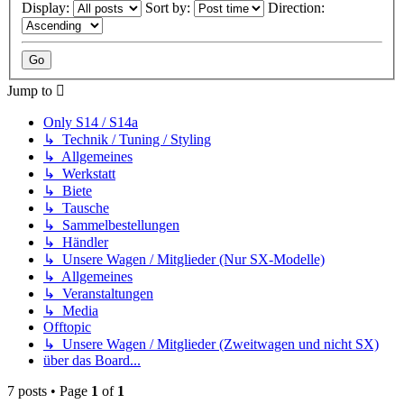
Display:
Sort by:
Direction:
Jump to
Only S14 / S14a
↳ Technik / Tuning / Styling
↳ Allgemeines
↳ Werkstatt
↳ Biete
↳ Tausche
↳ Sammelbestellungen
↳ Händler
↳ Unsere Wagen / Mitglieder (Nur SX-Modelle)
↳ Allgemeines
↳ Veranstaltungen
↳ Media
Offtopic
↳ Unsere Wagen / Mitglieder (Zweitwagen und nicht SX)
über das Board...
7 posts • Page
1
of
1