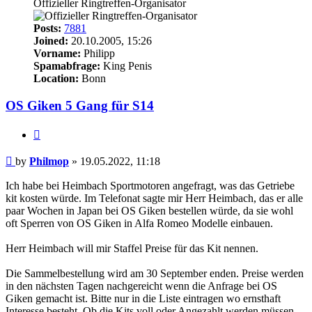
Offizieller Ringtreffen-Organisator
Posts:
7881
Joined:
20.10.2005, 15:26
Vorname:
Philipp
Spamabfrage:
King Penis
Location:
Bonn
OS Giken 5 Gang für S14
Quote
Post
by
Philmop
»
19.05.2022, 11:18
Ich habe bei Heimbach Sportmotoren angefragt, was das Getriebe
kit kosten würde. Im Telefonat sagte mir Herr Heimbach, das er alle
paar Wochen in Japan bei OS Giken bestellen würde, da sie wohl
oft Sperren von OS Giken in Alfa Romeo Modelle einbauen.
Herr Heimbach will mir Staffel Preise für das Kit nennen.
Die Sammelbestellung wird am 30 September enden. Preise werden
in den nächsten Tagen nachgereicht wenn die Anfrage bei OS
Giken gemacht ist. Bitte nur in die Liste eintragen wo ernsthaft
Interesse besteht. Ob die Kits voll oder Angezahlt werden müssen