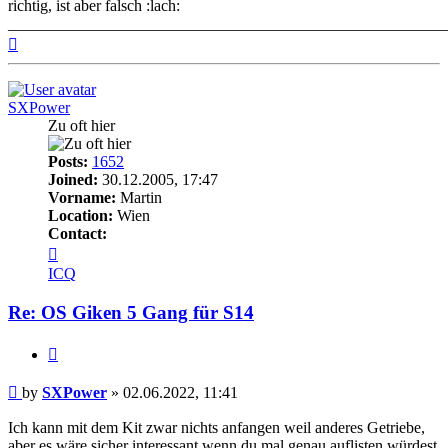
richtig, ist aber falsch :lach:
_______________________________________________________
Top
SXPower
Zu oft hier
Posts:
1652
Joined:
30.12.2005, 17:47
Vorname:
Martin
Location:
Wien
Contact:
Contact
SXPower
ICQ
Re: OS Giken 5 Gang für S14
Quote
Post
by
SXPower
»
02.06.2022, 11:41
Ich kann mit dem Kit zwar nichts anfangen weil anderes Getriebe,
aber es wäre sicher interessant wenn du mal genau auflisten würdest