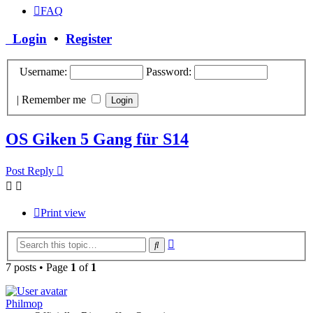
FAQ
Login
•
Register
Username:
Password:
|
Remember me
OS Giken 5 Gang für S14
Post Reply
Print view
Advanced
Search
search
7 posts • Page
1
of
1
Philmop