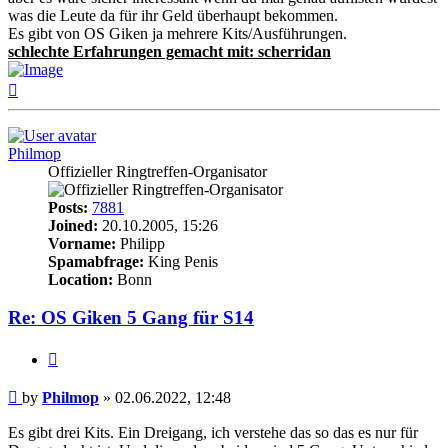
was die Leute da für ihr Geld überhaupt bekommen.
Es gibt von OS Giken ja mehrere Kits/Ausführungen.
schlechte Erfahrungen gemacht mit: scherridan
Top
Philmop
Offizieller Ringtreffen-Organisator
Posts:
7881
Joined:
20.10.2005, 15:26
Vorname:
Philipp
Spamabfrage:
King Penis
Location:
Bonn
Re: OS Giken 5 Gang für S14
Quote
Post
by
Philmop
»
02.06.2022, 12:48
Es gibt drei Kits. Ein Dreigang, ich verstehe das so das es nur für