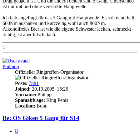
Drag gedacht ist. Und die andern beiden sind 5 Gang. Unterschied
ist nur mit und ohne verstärkte Hauptwelle.
Ich hab angefragt für das 5 Gang mit Hauptwelle. Es soll dauerhaft
600Nm aushalten und kurzzeitig wohl auch 800Nm.
Alkoholfreies Bier ist wie die eigene Schwester lecken, schmeckt
richtig, ist aber falsch :lach:
_______________________________________________________
Top
Philmop
Offizieller Ringtreffen-Organisator
Posts:
7881
Joined:
20.10.2005, 15:26
Vorname:
Philipp
Spamabfrage:
King Penis
Location:
Bonn
Re: OS Giken 5 Gang für S14
Quote