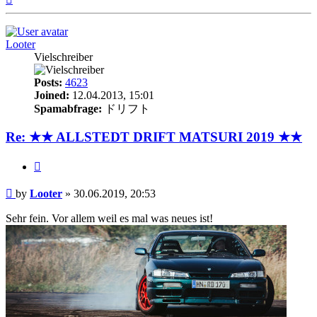
Looter
Vielschreiber
Posts:
4623
Joined:
12.04.2013, 15:01
Spamabfrage:
ドリフト
Re: ★★ ALLSTEDT DRIFT MATSURI 2019 ★★
Quote
Post
by
Looter
»
30.06.2019, 20:53
Sehr fein. Vor allem weil es mal was neues ist!