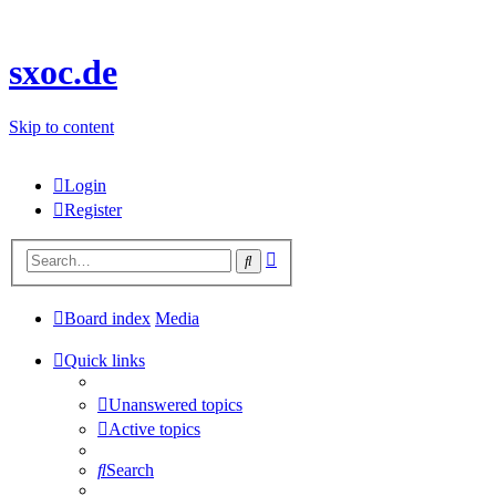
sxoc.de
Skip to content
Login
Register
Advanced
Search
search
Board index
Media
Quick links
Unanswered topics
Active topics
Search