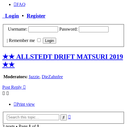
FAQ
Login
•
Register
Username:
Password:
|
Remember me
★★ ALLSTEDT DRIFT MATSURI 2019
★★
Moderators:
Jazzie
,
DieZahnfee
Post Reply
Print view
Advanced
Search
search
3 posts • Page
1
of
1