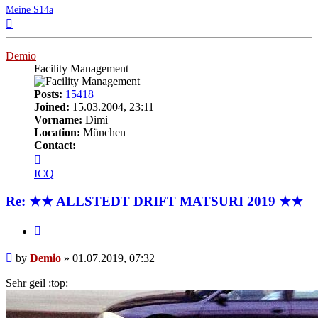
Meine S14a
Top
Demio
Facility Management
Posts:
15418
Joined:
15.03.2004, 23:11
Vorname:
Dimi
Location:
München
Contact:
Contact
Demio
ICQ
Re: ★★ ALLSTEDT DRIFT MATSURI 2019 ★★
Quote
Post
by
Demio
»
01.07.2019, 07:32
Sehr geil :top: