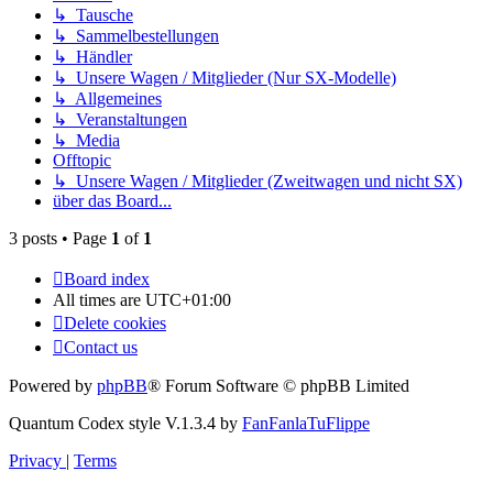
↳ Tausche
↳ Sammelbestellungen
↳ Händler
↳ Unsere Wagen / Mitglieder (Nur SX-Modelle)
↳ Allgemeines
↳ Veranstaltungen
↳ Media
Offtopic
↳ Unsere Wagen / Mitglieder (Zweitwagen und nicht SX)
über das Board...
3 posts • Page
1
of
1
Board index
All times are
UTC+01:00
Delete cookies
Contact us
Powered by
phpBB
® Forum Software © phpBB Limited
Quantum Codex style V.1.3.4 by
FanFanlaTuFlippe
Privacy
|
Terms