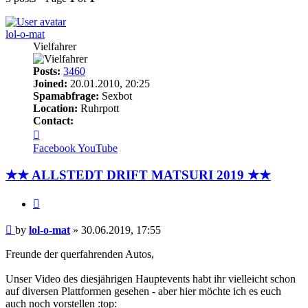
lol-o-mat
Vielfahrer
Posts:
3460
Joined:
20.01.2010, 20:25
Spamabfrage:
Sexbot
Location:
Ruhrpott
Contact:
Contact
lol-
Facebook
YouTube
o-
mat
★★ ALLSTEDT DRIFT MATSURI 2019 ★★
Quote
Post
by
lol-o-mat
»
30.06.2019, 17:55
Freunde der querfahrenden Autos,
Unser Video des diesjährigen Hauptevents habt ihr vielleicht schon
auf diversen Plattformen gesehen - aber hier möchte ich es euch
auch noch vorstellen :top: