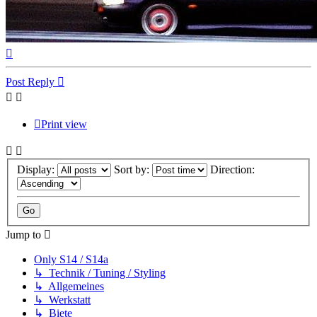
Top
Post Reply
Print view
Display:
Sort by:
Direction:
Jump to
Only S14 / S14a
↳ Technik / Tuning / Styling
↳ Allgemeines
↳ Werkstatt
↳ Biete