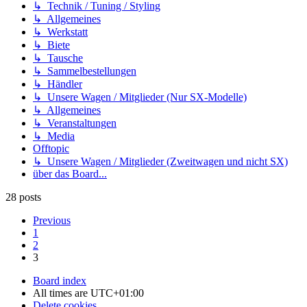
↳ Technik / Tuning / Styling
↳ Allgemeines
↳ Werkstatt
↳ Biete
↳ Tausche
↳ Sammelbestellungen
↳ Händler
↳ Unsere Wagen / Mitglieder (Nur SX-Modelle)
↳ Allgemeines
↳ Veranstaltungen
↳ Media
Offtopic
↳ Unsere Wagen / Mitglieder (Zweitwagen und nicht SX)
über das Board...
28 posts
Previous
1
2
3
Board index
All times are
UTC+01:00
Delete cookies