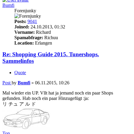
Bumfi
Forenjunky
Posts:
9041
Joined:
24.10.2013, 01:32
Vorname:
Richard
Spamabfrage:
Richuu
Location:
Erlangen
Re: Shopping Guide 2015. Tunershops.
Sammelinfos
Quote
Post
by
Bumfi
»
06.11.2015, 10:26
Mal wieder ein UP. Vllt hat ja jemand noch ein paar Shops
gefunden. Hab noch ein paar Hinzugefügt :ja:
リ チュ ア ル ド
Top