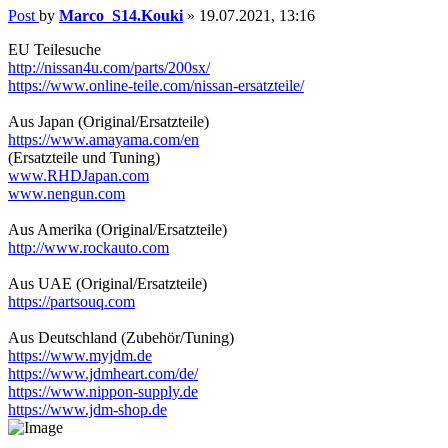
Post
by
Marco_S14.Kouki
»
19.07.2021, 13:16
EU Teilesuche
http://nissan4u.com/parts/200sx/
https://www.online-teile.com/nissan-ersatzteile/
Aus Japan (Original/Ersatzteile)
https://www.amayama.com/en
(Ersatzteile und Tuning)
www.RHDJapan.com
www.nengun.com
Aus Amerika (Original/Ersatzteile)
http://www.rockauto.com
Aus UAE (Original/Ersatzteile)
https://partsouq.com
Aus Deutschland (Zubehör/Tuning)
https://www.myjdm.de
https://www.jdmheart.com/de/
https://www.nippon-supply.de
https://www.jdm-shop.de