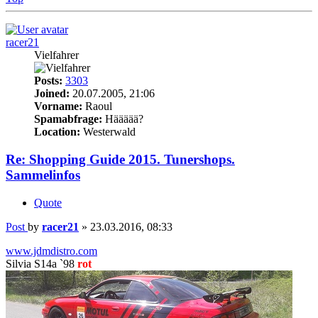
racer21
Vielfahrer
Posts:
3303
Joined:
20.07.2005, 21:06
Vorname:
Raoul
Spamabfrage:
Häääää?
Location:
Westerwald
Re: Shopping Guide 2015. Tunershops.
Sammelinfos
Quote
Post
by
racer21
»
23.03.2016, 08:33
www.jdmdistro.com
Silvia S14a `98
rot