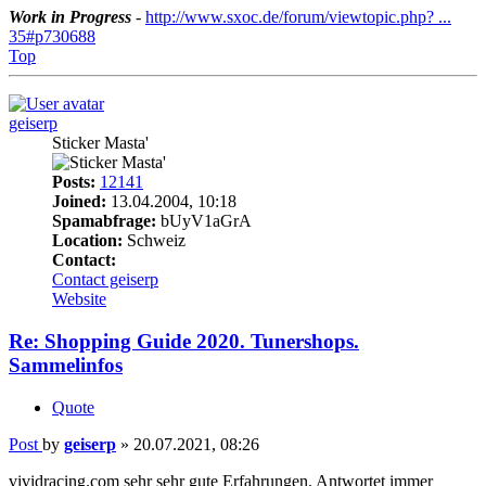
Work in Progress
-
http://www.sxoc.de/forum/viewtopic.php? ...
35#p730688
Top
geiserp
Sticker Masta'
Posts:
12141
Joined:
13.04.2004, 10:18
Spamabfrage:
bUyV1aGrA
Location:
Schweiz
Contact:
Contact geiserp
Website
Re: Shopping Guide 2020. Tunershops.
Sammelinfos
Quote
Post
by
geiserp
»
20.07.2021, 08:26
vividracing.com sehr sehr gute Erfahrungen. Antwortet immer