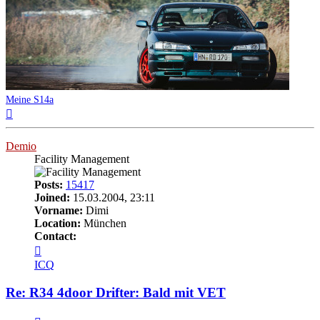
Meine S14a
Top
Demio
Facility Management
Posts:
15417
Joined:
15.03.2004, 23:11
Vorname:
Dimi
Location:
München
Contact:
Contact
Demio
ICQ
Re: R34 4door Drifter: Bald mit VET
Quote