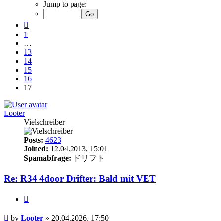
17
Jump to page:
of
17
Previous
1
…
13
14
15
16
17
Looter
Vielschreiber
Posts:
4623
Joined:
12.04.2013, 15:01
Spamabfrage:
ドリフト
Re: R34 4door Drifter: Bald mit VET
Quote
Post
by
Looter
»
20.04.2026, 17:50