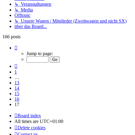
↳ Veranstaltungen
↳ Media
Offtopic
↳ Unsere Wagen / Mitglieder (Zweitwagen und nicht SX)
über das Board...
166 posts
Page
17
Jump to page:
of
17
Previous
1
…
13
14
15
16
17
Board index
All times are
UTC+01:00
Delete cookies
Contact us