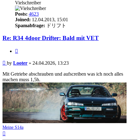
Vielschreiber
Posts:
4623
Joined:
12.04.2013, 15:01
Spamabfrage:
ドリフト
Re: R34 4door Drifter: Bald mit VET
Quote
Post
by
Looter
»
24.04.2026, 13:23
Mit Getriebe abschrauben und aufscreiben was ich noch alles
machen muss 1,5h.
Meine S14a
Top