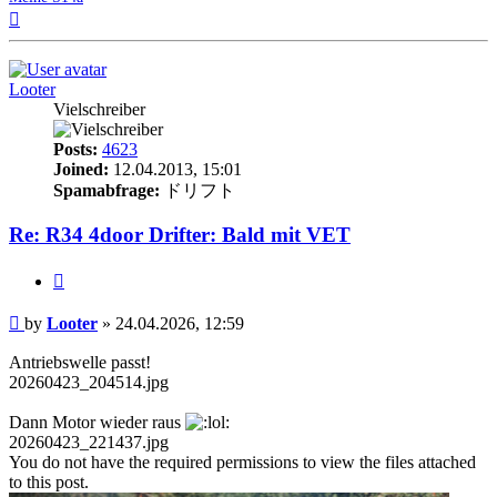
Top
Looter
Vielschreiber
Posts:
4623
Joined:
12.04.2013, 15:01
Spamabfrage:
ドリフト
Re: R34 4door Drifter: Bald mit VET
Quote
Post
by
Looter
»
24.04.2026, 12:59
Antriebswelle passt!
20260423_204514.jpg
Dann Motor wieder raus
20260423_221437.jpg
You do not have the required permissions to view the files attached
to this post.