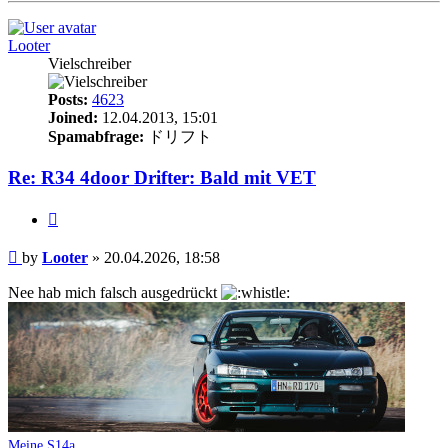
Looter
Vielschreiber
Posts:
4623
Joined:
12.04.2013, 15:01
Spamabfrage:
ドリフト
Re: R34 4door Drifter: Bald mit VET
Quote
Post
by
Looter
»
20.04.2026, 18:58
Nee hab mich falsch ausgedrückt
Meine S14a