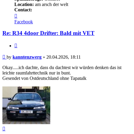
Location:
am arsch der welt
Contact:
Contact
kanntenzwerg
Facebook
Re: R34 4door Drifter: Bald mit VET
Quote
Post
by
kanntenzwerg
»
20.04.2026, 18:11
Okay.....ich dachte, dass du dachtest wir würden denken das ist
leichte raumfahrttechnik nur in bunt.
Gesendet von Ostdeutschland ohne Tapatalk
Top