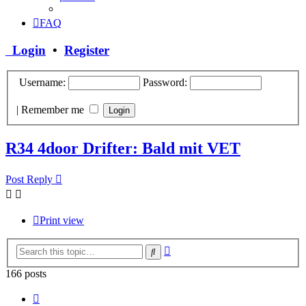
FAQ
Login
•
Register
Username:
Password:
|
Remember me
R34 4door Drifter: Bald mit VET
Post Reply
Print view
Advanced
Search
search
166 posts
Page