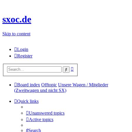
sxoc.de
Skip to content
Login
Register
Advanced
Search
search
Board index
Offtopic
Unsere Wagen / Mitglieder
(Zweitwagen und nicht SX)
Quick links
Unanswered topics
Active topics
Search