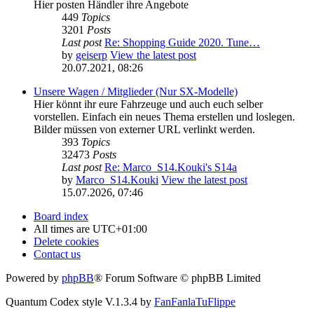
Hier posten Händler ihre Angebote
449
Topics
3201
Posts
Last post
Re: Shopping Guide 2020. Tune…
by
geiserp
View the latest post
20.07.2021, 08:26
Unsere Wagen / Mitglieder (Nur SX-Modelle)
Hier könnt ihr eure Fahrzeuge und auch euch selber
vorstellen. Einfach ein neues Thema erstellen und loslegen.
Bilder müssen von externer URL verlinkt werden.
393
Topics
32473
Posts
Last post
Re: Marco_S14.Kouki's S14a
by
Marco_S14.Kouki
View the latest post
15.07.2026, 07:46
Board index
All times are
UTC+01:00
Delete cookies
Contact us
Powered by
phpBB
® Forum Software © phpBB Limited
Quantum Codex style V.1.3.4 by
FanFanlaTuFlippe