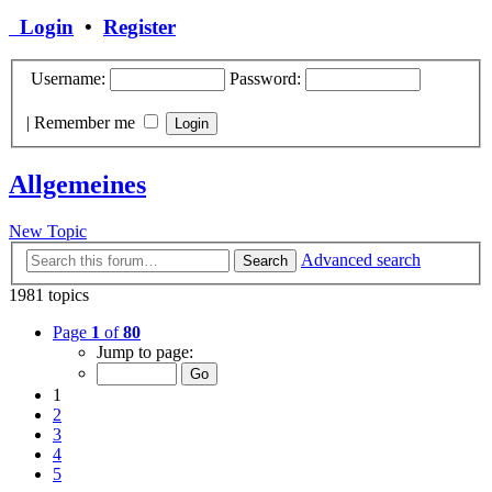
Login
•
Register
Username:
Password:
|
Remember me
Allgemeines
New Topic
Advanced search
Search
1981 topics
Page
1
of
80
Jump to page:
1
2
3
4
5