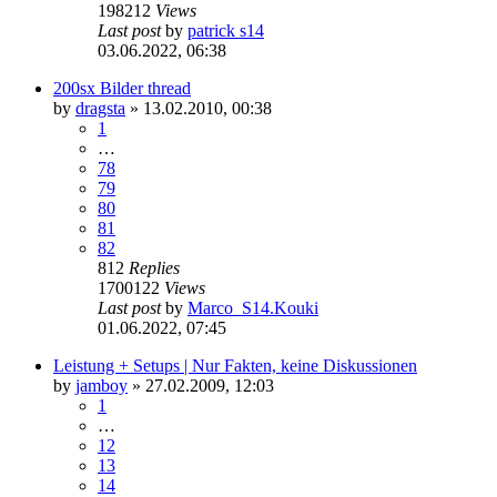
198212
Views
Last post
by
patrick s14
03.06.2022, 06:38
200sx Bilder thread
by
dragsta
»
13.02.2010, 00:38
1
…
78
79
80
81
82
812
Replies
1700122
Views
Last post
by
Marco_S14.Kouki
01.06.2022, 07:45
Leistung + Setups | Nur Fakten, keine Diskussionen
by
jamboy
»
27.02.2009, 12:03
1
…
12
13
14