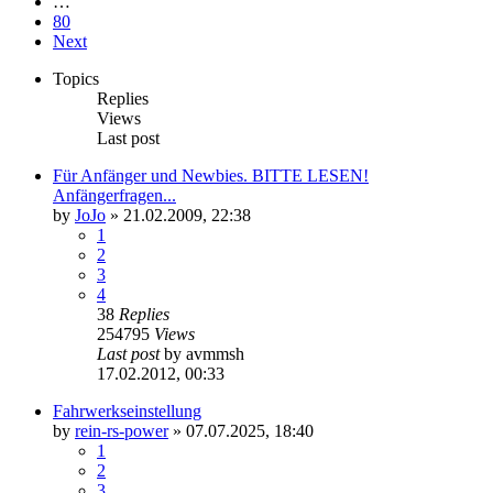
…
80
Next
Topics
Replies
Views
Last post
Für Anfänger und Newbies. BITTE LESEN!
Anfängerfragen...
by
JoJo
»
21.02.2009, 22:38
1
2
3
4
38
Replies
254795
Views
Last post
by
avmmsh
17.02.2012, 00:33
Fahrwerkseinstellung
by
rein-rs-power
»
07.07.2025, 18:40
1
2
3