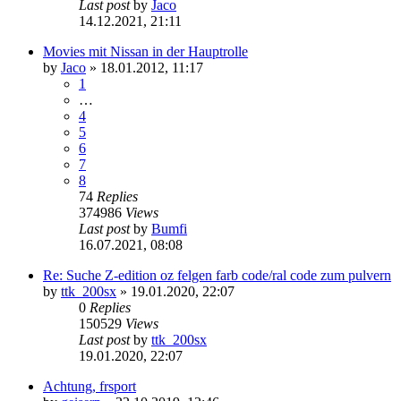
Last post
by
Jaco
14.12.2021, 21:11
Movies mit Nissan in der Hauptrolle
by
Jaco
»
18.01.2012, 11:17
1
…
4
5
6
7
8
74
Replies
374986
Views
Last post
by
Bumfi
16.07.2021, 08:08
Re: Suche Z-edition oz felgen farb code/ral code zum pulvern
by
ttk_200sx
»
19.01.2020, 22:07
0
Replies
150529
Views
Last post
by
ttk_200sx
19.01.2020, 22:07
Achtung, frsport