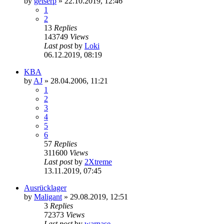
by
geiserp
»
22.10.2019, 12:46
1
2
13
Replies
143749
Views
Last post
by
Loki
06.12.2019, 08:19
KBA
by
AJ
»
28.04.2006, 11:21
1
2
3
4
5
6
57
Replies
311600
Views
Last post
by
2Xtreme
13.11.2019, 07:45
Ausrücklager
by
Maligant
»
29.08.2019, 12:51
3
Replies
72373
Views
Last post
by
warnase