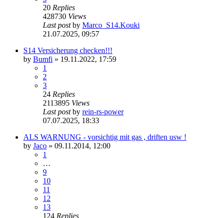
20
Replies
428730
Views
Last post
by
Marco_S14.Kouki
21.07.2025, 09:57
S14 Versicherung checken!!!
by
Bumfi
»
19.11.2022, 17:59
1
2
3
24
Replies
2113895
Views
Last post
by
rein-rs-power
07.07.2025, 18:33
ALS WARNUNG - vorsichtig mit gas , driften usw !
by
Jaco
»
09.11.2014, 12:00
1
…
9
10
11
12
13
124
Replies